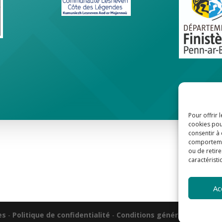
Pour offrir 
cookies pou
consentir à
comportement
ou de retire
caractéristi
Ac
es
-
Politique de confidentialité
-
Conditions générales de ven